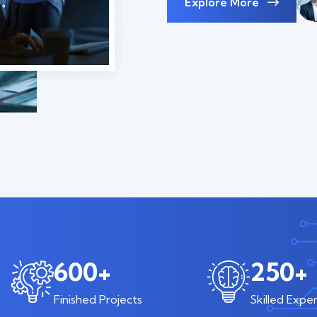
Explore More
600
+
250
+
Finished Projects
Skilled Exper