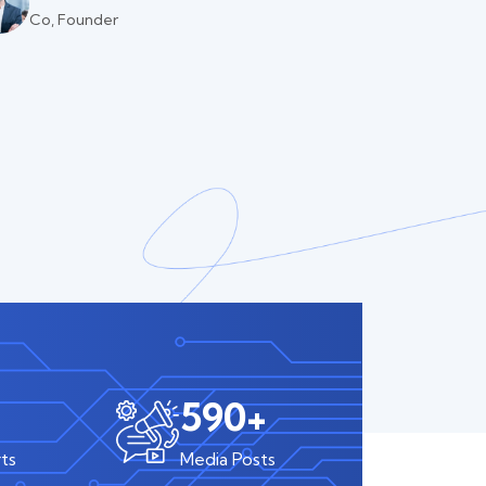
Co, Founder
590
+
ts
Media Posts