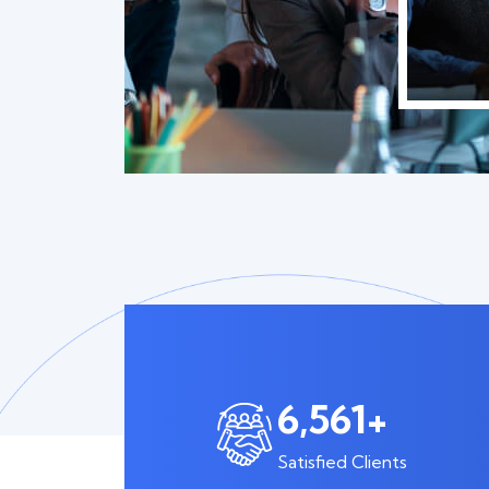
6,561
+
Satisfied Clients